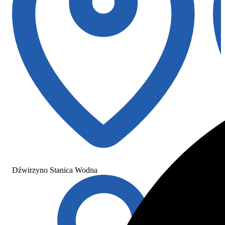
Dźwirzyno Stanica Wodna
Dźw