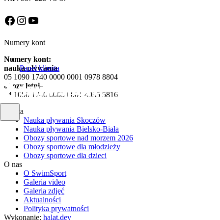
Facebook
Instagram
YouTube
Numery kont
Numery kont:
nauka pływania
Panel klienta
05 1090 1740 0000 0001 0978 8804
obozy letnie
84 1090 1740 0000 0001 4935 5816
Oferta
Nauka pływania Skoczów
Nauka pływania Bielsko-Biała
Obozy sportowe nad morzem 2026
Obozy sportowe dla młodzieży
Obozy sportowe dla dzieci
O nas
O SwimSport
Galeria video
Galeria zdjęć
Aktualności
Polityka prywatności
Wykonanie:
halat.dev