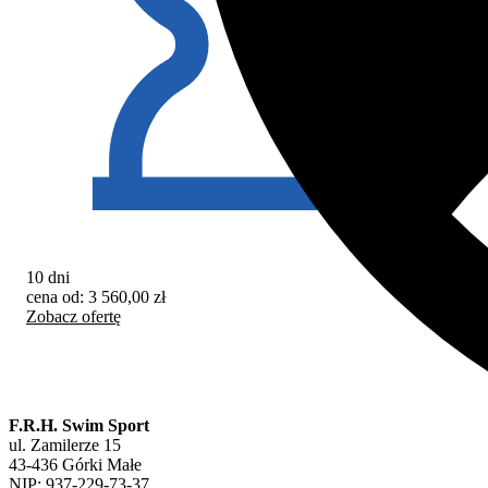
10 dni
10 
cena od:
3 560,00
zł
cen
Zobacz ofertę
Zob
F.R.H. Swim Sport
ul. Zamilerze 15
43-436 Górki Małe
NIP: 937-229-73-37