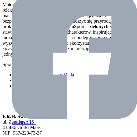
Malownicze otoczenie
Skoczowa
i
Bielska-Białej
sprzyja zarówno
relaksowi, jak i rozwijaniu sportowych pasji. Uczestnicy obozów
mają okazję nie tylko doskonalić swoje umiejętności w
bezpiecznym środowisku, ale także cieszyć się przyrodą i odkrywać
uroki tych pięknych miejsc. W SwimSport –
zielonych szkołach
stawiamy na tworzenie mocnych charakterów, inspirując młodych
ludzi do aktywnego spędzania czasu i podejmowania nowych
wyzwań. Zapraszamy Państwa do skorzystania z naszej oferty, która
łączy doświadczenie, profesjonalizm i niezapomniane przygody w
jednym.
Sprawdź również
Nauka pływania Bielsko-Biała
Nauka pływania Skoczów
Obozy sportowe dla dzieci
F.R.H. Swim Sport
ul. Zamilerze 15
odwiedź nas
43-436 Górki Małe
NIP: 937-229-73-37