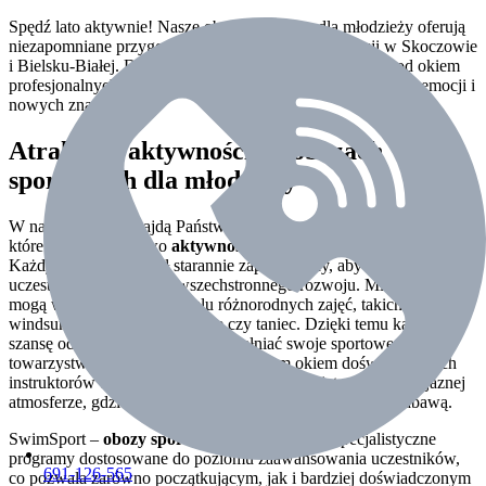
Spędź lato aktywnie! Nasze obozy sportowe dla młodzieży oferują
niezapomniane przygody i możliwość rozwijania pasji w Skoczowie
i Bielsku-Białej. Doświadcz różnorodnych aktywności pod okiem
profesjonalnych instruktorów i ciesz się wakacjami pełnymi emocji i
nowych znajomości.
Atrakcje i aktywności na obozach
sportowych dla młodzieży
W naszej ofercie znajdą Państwo
obozy sportowe dla młodzieży
,
które oferują bogactwo
aktywności
i niezapomnianych
przygód
.
Każdy z obozów został starannie zaplanowany, aby zapewnić
uczestnikom możliwość wszechstronnego rozwoju. Młodzi ludzie
mogą wybierać spośród wielu różnorodnych zajęć, takich jak
windsurfing, sporty drużynowe czy taniec. Dzięki temu każdy ma
szansę odnaleźć coś dla siebie i spełniać swoje sportowe pasje w
towarzystwie rówieśników. Pod czujnym okiem doświadczonych
instruktorów uczestnicy rozwijają swoje umiejętności w przyjaznej
atmosferze, gdzie bezpieczeństwo idzie w parze z dobrą zabawą.
SwimSport –
obozy sportowe
oferują również specjalistyczne
programy dostosowane do poziomu zaawansowania uczestników,
691-126-565
co pozwala zarówno początkującym, jak i bardziej doświadczonym