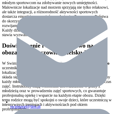
młodym sportowcom na zdobywanie nowych umiejętności.
Malownicze lokalizacje nad morzem sprzyjają nie tylko relaksowi,
ale także integracji, a różnorodność aktywności sportowych
dostarcza emocji i wspomnień na całe życie. Zapraszamy Państwa
do skorzystania z oferty SwimSport –
zielone szkoły
, gdzie
rozwijamy mocne charaktery i kształtujemy przyszłych mistrzów.
Każdy dzień to nowa
przygoda
, która inspiruje do działania i
stawia wyzwania.
Doświadczenie i bezpieczeństwo na
obozach w Skoczowie i Bielsku-Białej
W SwimSport –
szkole pływania
priorytetem jest
bezpieczeństwo
uczestników obozów organizowanych w malowniczych
lokalizacjach, takich jak
Skoczów
i
Bielsko-Biała
. Nasza kadra
składa się z
doświadczonych instruktorów
, którzy dbają o to, aby
każdy młody sportowiec czuł się bezpiecznie i komfortowo podczas
zajęć. Instruktorzy mają wieloletnie doświadczenie w pracy z
młodzieżą oraz w prowadzeniu zajęć sportowych, co gwarantuje
profesjonalną opiekę i wsparcie na każdym etapie obozu. Dzięki
temu rodzice mogą być spokojni o swoje dzieci, które uczestniczą w
intensywnych treningach i aktywnościach pod okiem
swimsport@tlen.pl
profesjonalistów.