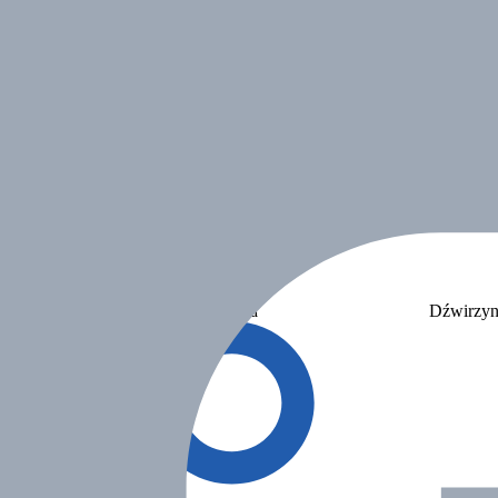
Dźwirzyno Stanica Wodna
Dźwirzyn