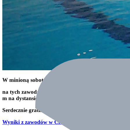
W minioną sobotę 05 października odbył się klubowy
na tych zawodach reprezentował Gabriel Dutkiewicz ( 
m na dystansie 25 m stylem dowolnym z czasem 0,17,
Serdecznie gratulujemy wyników Gabrysiowi i znako
Wyniki z zawodów w Cieszynie