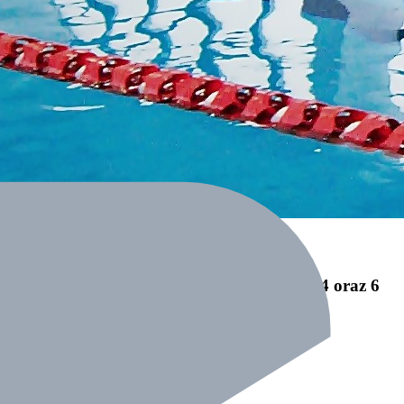
ie 25 m stylem grzbietowym z czasem 0.21.94 oraz 6