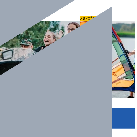
one
Zakończone