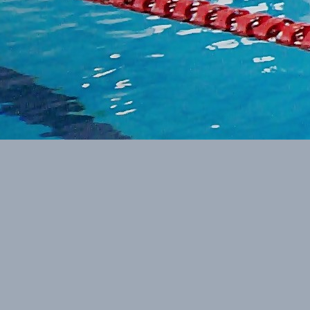
 Miting Pływacki w Cieszynie. Naszą Szkołę
2010 r ). Gabryś zajął znakomite 5 miejsce na dystans
69.
mitej sportowej postawy