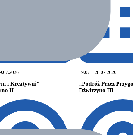
9.07.2026
19.07 – 28.07.2026
ni i Kreatywni”
„Podróż Przez Przygo
yno II
Dźwirzyno III