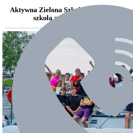
Aktywna Zielona Szkoła Swimsport z
szkołą z Swiętoszówki