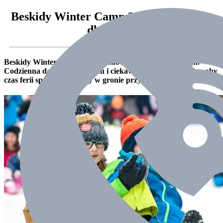
Beskidy Winter Camp 2020 -zimowisko
dla dzieci
Beskidy Winter Camp -zimowisko dla dzieci w Beskidach.
Codzienna dawka aktywnych i ciekawych zajęć. Wszystko, aby
czas ferii spędzić bez nudy w gronie przyjaciół i znajomych.