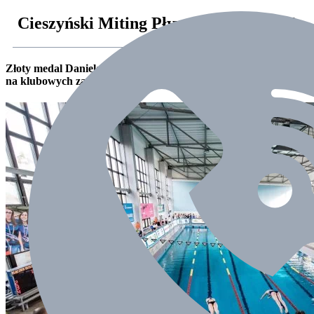
Cieszyński Miting Pływacki 15.02.2020
Złoty medal Daniela Sokalskiego i III miejsce sztafety chłopców
na klubowych zawodach pływackich w Cieszynie!