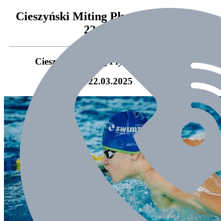
Cieszyński Miting Pływacki- runda II
22.03.2025
Cieszyński Miting Pływacki -runda II
22.03.2025