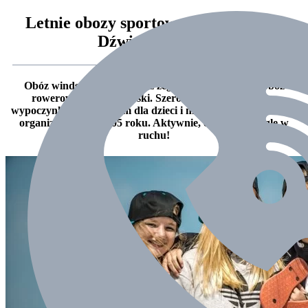
Letnie obozy sportowe nad morzem-
Dźwirzyno 2018
Obóz windsurfingowy, obóz żeglarski, obóz konny, obóz
rowerowy, obóz piłkarski. Szeroka oferta aktywnego
wypoczynku nad morzem dla dzieci i młodzieży . Nasze obozy
organizujemy od 2005 roku. Aktywnie, ciekawie i ciągle w
ruchu!