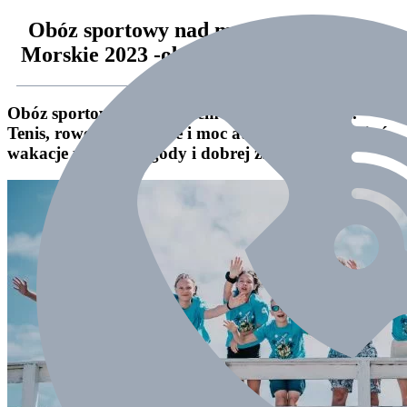
Obóz sportowy nad morzem-Ustronie
Morskie 2023 -obóz pływacko-tenisowy
Obóz sportowy nad morzem-Ustronie Morskie.
Tenis, rowery, pływanie i moc atrakcji, aby przeżyć
wakacje pełne przygody i dobrej zabawy.