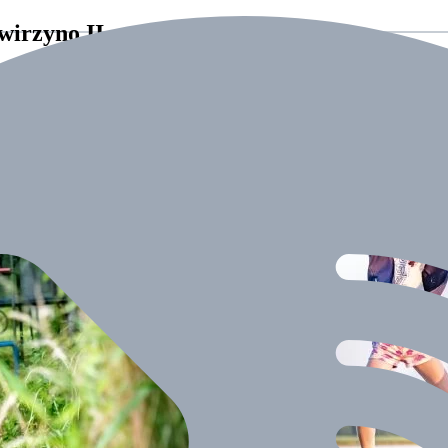
wirzyno II
odatkowymi profilami : windsurfingowy, żeglarski, konny, surv
obowe. Nasz obóz to wyjątkowy czas wspaniałych relacji i niezapom