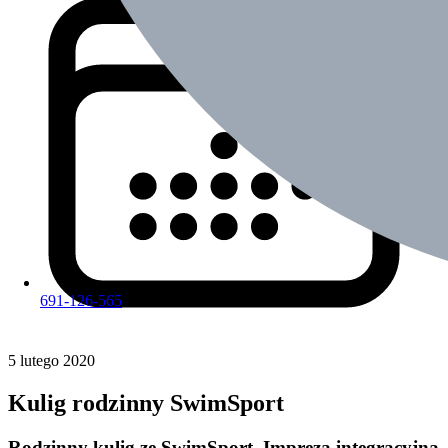
691-126-565
5 lutego 2020
Kulig rodzinny SwimSport
Rodzinny kulig ze SwimSport. Impreza integracyjna