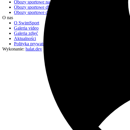
Obozy sportowe nad morzem 2026
Obozy sportowe dla młodzieży
Obozy sportowe dla dzieci
O nas
O SwimSport
Galeria video
Galeria zdjęć
Aktualności
Polityka prywatności
Wykonanie:
halat.dev