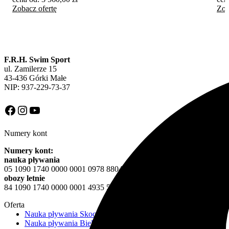
Zobacz ofertę
Zob
F.R.H. Swim Sport
ul. Zamilerze 15
43-436 Górki Małe
NIP: 937-229-73-37
Facebook
Instagram
YouTube
Numery kont
Numery kont:
nauka pływania
05 1090 1740 0000 0001 0978 8804
obozy letnie
84 1090 1740 0000 0001 4935 5816
Oferta
Nauka pływania Skoczów
Nauka pływania Bielsko-Biała