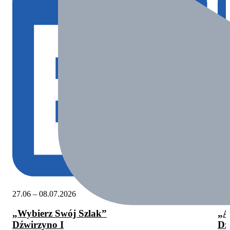
27.06 – 08.07.2026
08.
„Wybierz Swój Szlak”
„A
Dźwirzyno I
Dź