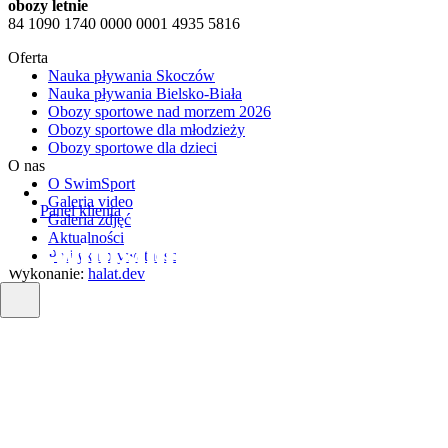
obozy letnie
84 1090 1740 0000 0001 4935 5816
Oferta
Nauka pływania Skoczów
Nauka pływania Bielsko-Biała
Obozy sportowe nad morzem 2026
Obozy sportowe dla młodzieży
Obozy sportowe dla dzieci
O nas
O SwimSport
Galeria video
Panel klienta
Galeria zdjęć
Aktualności
Polityka prywatności
Wykonanie:
halat.dev