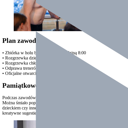
Plan zawodów
• Zbiórka w holu basenu – przed godziną 8:00
• Rozgrzewka dziewcząt – 8:15–8:30
• Rozgrzewka chłopców – 8:30–8:45
• Odprawa trenerów – 8:50
• Oficjalne otwarcie zawodów – 9:00
Pamiątkowe zdjęcia
Podczas zawodów będzie towarzyszył nam fotograf Adam Borutko.
Można śmiało poprosić go o wykonanie pamiątkowego zdjęcia z
dzieckiem czy innego pomysłu na fotografię – Adam jest otwarty na
kreatywne sugestie:))