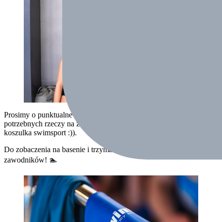
Prosimy o punktualne przybycie oraz zabranie wszystkich
potrzebnych rzeczy na zawody – strój, ręcznik, okularki, czepek i
koszulka swimsport :)).
Do zobaczenia na basenie i trzymamy kciuki za wszystkich
zawodników! 🏊