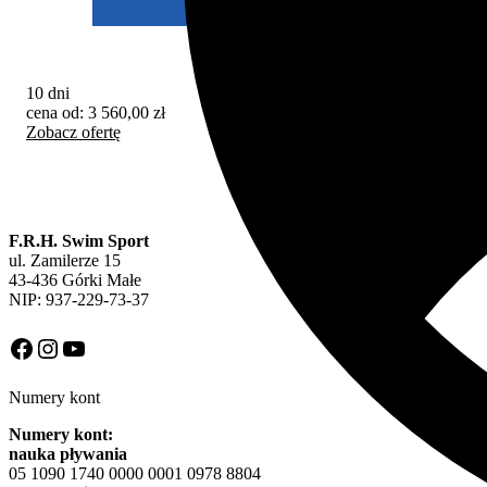
10 dni
10 
cena od:
3 560,00
zł
cen
Zobacz ofertę
Zob
F.R.H. Swim Sport
ul. Zamilerze 15
43-436 Górki Małe
NIP: 937-229-73-37
Facebook
Instagram
YouTube
Numery kont
Numery kont:
nauka pływania
05 1090 1740 0000 0001 0978 8804