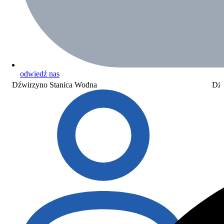
odwiedź nas
Dźwirzyno Stanica Wodna
Dźw