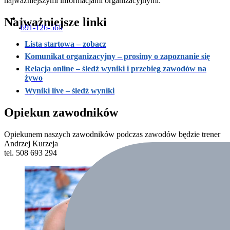
najważniejszymi informacjami organizacyjnymi:
Najważniejsze linki
691-126-565
Lista startowa – zobacz
Komunikat organizacyjny – prosimy o zapoznanie się
Relacja online – śledź wyniki i przebieg zawodów na
żywo
Wyniki live – śledź wyniki
Opiekun zawodników
Opiekunem naszych zawodników podczas zawodów będzie trener
Andrzej Kurzeja
tel. 508 693 294