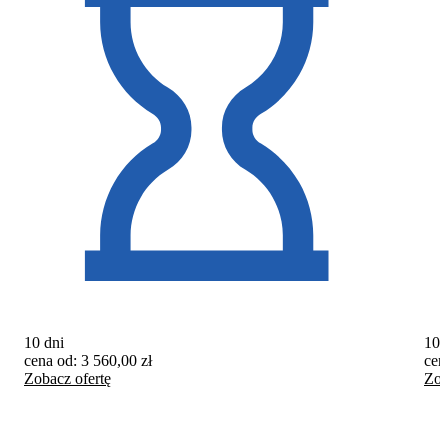
10 dni
10 
cena od:
3 560,00
zł
cen
Zobacz ofertę
Zob