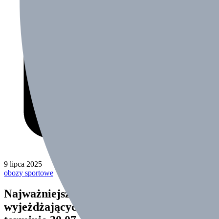
9 lipca 2025
obozy sportowe
Najważniejsze informacje dla
wyjeżdżających na obóz Dźwirzyno III w