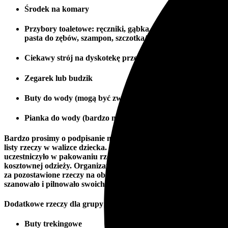
Środek na komary
Przybory toaletowe: ręczniki, gąbka, mydło, szczoteczka i
pasta do zębów, szampon, szczotka/grzebień do włosów
Ciekawy strój na dyskotekę przebieraną
Zegarek lub budzik
Buty do wody (mogą być zwykłe lub sandały)
Pianka do wody (bardzo mile widziana)
Bardzo prosimy o podpisanie metek odzieży oraz sporządzenie
listy rzeczy w walizce dziecka. Dobrze, żeby dziecko
uczestniczyło w pakowaniu rzeczy na obóz. Proszę nie dawać
kosztownej odzieży. Organizator nie ponosi odpowiedzialności
za pozostawione rzeczy na obozie. Prosimy uczulić dziecko, aby
szanowało i pilnowało swoich rzeczy.
Dodatkowe rzeczy dla grupy survivalowej:
Buty trekingowe