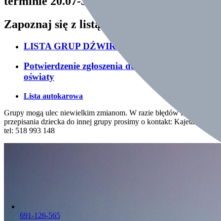
terminie 20.07-31.07
Zapoznaj się z listą grup:
LISTA GRUP DŹWIRZYNO III – ZOBACZ
Potwierdzenie zgłoszenia do kuratorium
oświaty
Lista autokarowa
Grupy mogą ulec niewielkim zmianom. W razie błędów lub chęci
przepisania dziecka do innej grupy prosimy o kontakt: Kajetan Bury
tel: 518 993 148
691-126-565