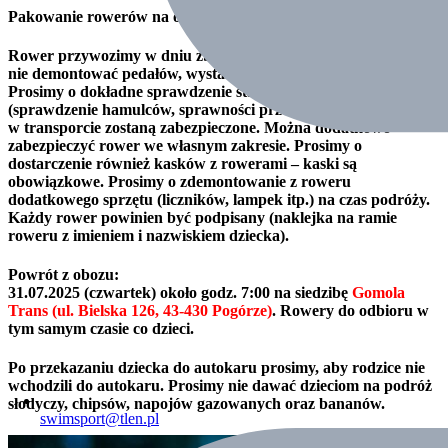
Pakowanie rowerów na obóz:
Rower przywozimy w dniu zbiórki, razem z dzieckiem. Prosimy
nie demontować pedałów, wystarczy skręcić kierownicę na bok.
Prosimy o dokładne sprawdzenie stanu technicznego rowerów
(sprawdzenie hamulców, sprawności przerzutek itp.). Rowery
w transporcie zostaną zabezpieczone. Można dodatkowo
zabezpieczyć rower we własnym zakresie. Prosimy o
dostarczenie również kasków z rowerami – kaski są
obowiązkowe. Prosimy o zdemontowanie z roweru
dodatkowego sprzętu (liczników, lampek itp.) na czas podróży.
Każdy rower powinien być podpisany (naklejka na ramie
roweru z imieniem i nazwiskiem dziecka).
Powrót z obozu:
31.07.2025 (czwartek) około godz. 7:00 na siedzibę
Gomola
Trans (ul. Bielska 126, 43-430 Pogórze)
. Rowery do odbioru w
tym samym czasie co dzieci.
Po przekazaniu dziecka do autokaru prosimy, aby rodzice nie
wchodzili do autokaru. Prosimy nie dawać dzieciom na podróż
słodyczy, chipsów, napojów gazowanych oraz bananów.
swimsport@tlen.pl