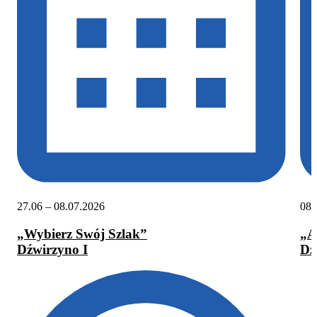
27.06 – 08.07.2026
08.
„Wybierz Swój Szlak”
„A
Dźwirzyno I
Dź