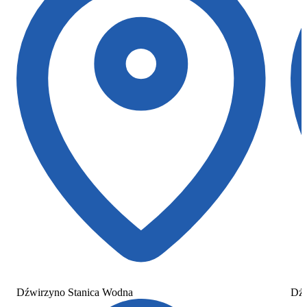
Dźwirzyno Stanica Wodna
Dźw