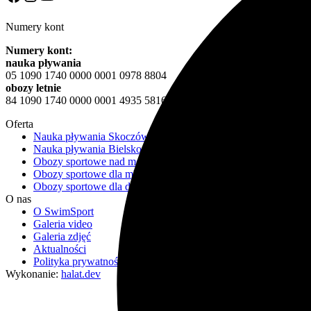
Numery kont
Numery kont:
nauka pływania
05 1090 1740 0000 0001 0978 8804
obozy letnie
84 1090 1740 0000 0001 4935 5816
Oferta
Nauka pływania Skoczów
Nauka pływania Bielsko-Biała
Obozy sportowe nad morzem 2026
Obozy sportowe dla młodzieży
Obozy sportowe dla dzieci
O nas
O SwimSport
Galeria video
Galeria zdjęć
Aktualności
Polityka prywatności
Wykonanie:
halat.dev