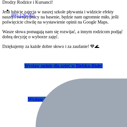
Drodzy Rodzice i Kursanci!
Jeśli lubicie zajęcia w naszej szkole pływania i widzicie efekty
691-126-565
naszej i swojej pracy na basenie, będzie nam ogromnie miło, jeśli
poświęcicie chwilę na wystawienie opinii na Google Maps.
Wasze słowa pomagają nam się rozwijać, a innym rodzicom podjąć
dobrą decyzję o wyborze zajęć.
Dziękujemy za każde dobre słowo i za zaufanie! 💙🌊
Wystaw opinię dla zajęć w Bielsku-Białej
Wystaw opinię dla zajęć w Skoczowie