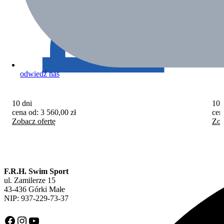
odwiedź nas
10 dni
10 
cena od:
3 560,00
zł
cen
Zobacz ofertę
Zob
F.R.H. Swim Sport
ul. Zamilerze 15
43-436 Górki Małe
NIP: 937-229-73-37
Facebook
Instagram
YouTube