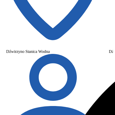
Dźwirzyno Stanica Wodna
Dźw