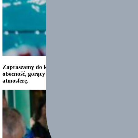
Zapraszamy do kibicowania, liczymy na waszą
obecność, gorący doping i świetną sportową
atmosferę.