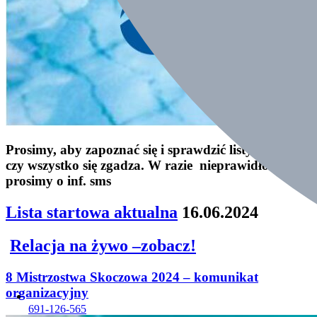
Prosimy, aby zapoznać się i sprawdzić listy startowe
czy wszystko się zgadza. W razie nieprawidłowości
prosimy o inf. sms
Lista startowa aktualna
16.06.2024
Relacja na żywo
–
zobacz!
8 Mistrzostwa Skoczowa 2024 – komunikat
organizacyjny
691-126-565