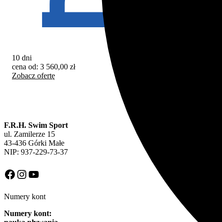
10 dni
10 
cena od:
3 560,00
zł
cen
Zobacz ofertę
Zob
F.R.H. Swim Sport
ul. Zamilerze 15
43-436 Górki Małe
NIP: 937-229-73-37
Facebook
Instagram
YouTube
Numery kont
Numery kont: