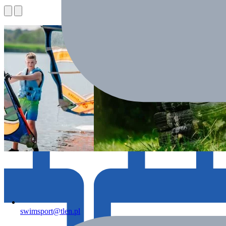
W trakcie
swimsport@tlen.pl