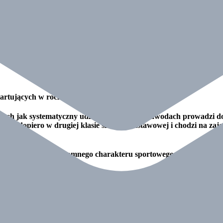
tartujących w roczniku 2010 po dwóch startach.
ych jak systematyczny udział w zajęciach i zawodach prowadzi do
ś jest dopiero w drugiej klasie szkoły podstawowej i chodzi na za
łej postawy i ogromnego charakteru sportowego . Dziękuję jako 