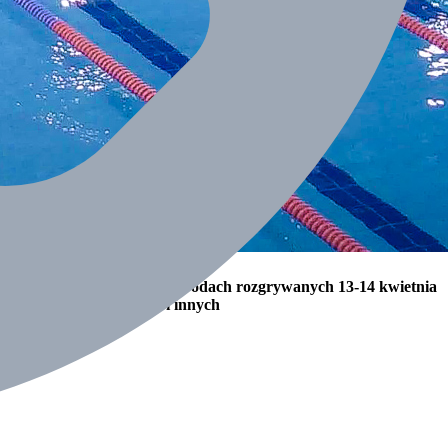
rtując w bardzo mocnych zawodach rozgrywanych 13-14 kwietnia
kusza , Żyliny, Gliwic i innych