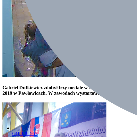
Gabriel Dutkiewicz zdobył trzy medale w Międzynarodowym Mit
2019 w Pawłowicach. W zawodach wystartowało łącznie 27 klubó
691-126-565