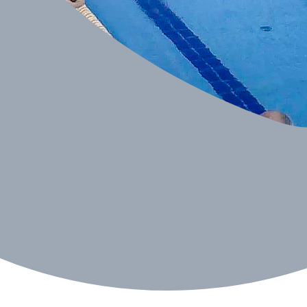
ingu Pływackim.To wspaniały wynik, który osiągną Gabriel sta
w pływackich min z Krakowa , Katowic , Chorzowa, Sosnowca , Ol