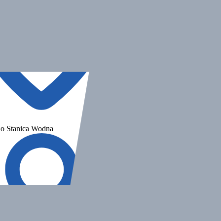
o Stanica Wodna
Dźwirzyno Stanica Wodna