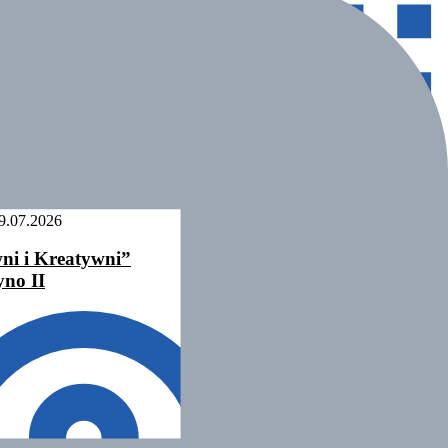
9.07.2026
19.07 – 28.07.2026
ni i Kreatywni”
„Podróż Przez Przygo
yno II
Dźwirzyno III