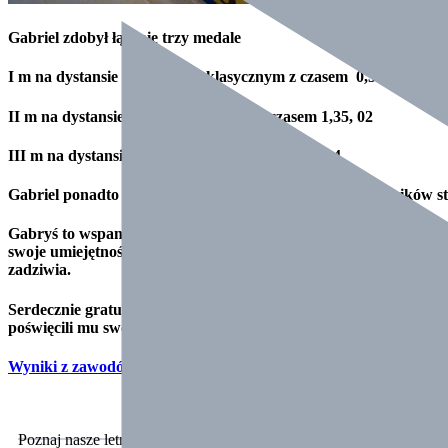
Gabriel zdobył łącznie trzy medale
I m na dystansie 50 m stylem klasycznym z czasem 0,51,53
II m na dystansie 100 styl dowolnym z czasem 1,35, 02
III m na dystansie 50 m stylem dowolnym 0,41,34
Gabriel ponadto zajął 4 miejsce wśród wszystkich zawodników s
Gabryś to wspaniały chłopak, który może być przykładem dla inn
swoje umiejętności. Wyniki, które osiągnął są imponujące! Gabry
zadziwia.
Serdecznie gratulujemy Gabrysiowi znakomitych wyników wspania
poświęcili mu swój czas:)
Wyniki z zawodów
Poznaj nasze letnie obozy w Dźwirzynie!