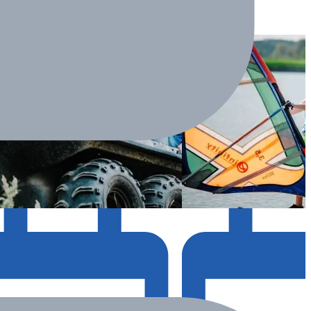
one
Zakończone