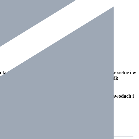
 kolejnych sukcesów i podnosi poziom własnej wiary w siebie i w
jęcia jak każdy dwa razy w tygodniu. Tym bardziej wynik
trener również rodzicom, którzy wspierali syna na zawodach i