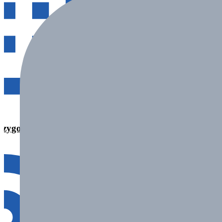
28.07 – 08.08.2026
Przygody”
„Obóz młodzieżowy”
Dźwirzyno IV