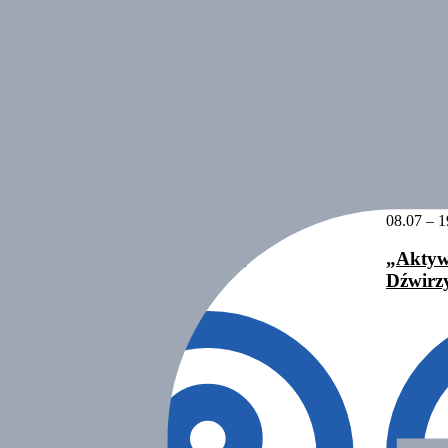
27.06 – 08.07.2026
08.07 – 1
„Wybierz Swój Szlak”
„Aktyw
Dźwirzyno I
Dźwirz