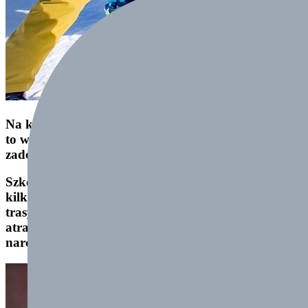
Na każdym turnusie mieliśmy pełnych 6 dni słońca i
to w styczniu! Wszystkie grupy mogą być bardzo
zadowolone.
Szkolenie narciarskie dla dzieci odbywało się na
kilku poziomach. Mieliśmy możliwość rezerwacji
trasy, treningu na tyczkach, który zapewnił
atrakcyjność i wyższy poziom szkolenia. Zmagania
narciarskie zakończyliśmy zawodami.