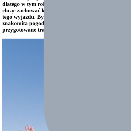
dlatego w tym roku zorganizowaliśmy dwa turnusy
chcąc zachować kameralny i rodzinny charakter
tego wyjazdu. Był to wspaniały czas, do tego
znakomita pogoda, przepiękne góry i doskonale
przygotowane trasy narciarskie.