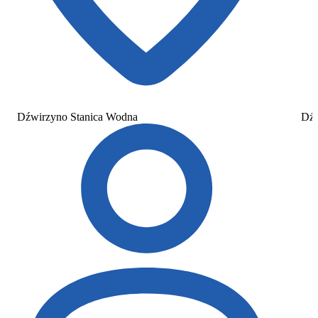
Dźwirzyno Stanica Wodna
Dźw