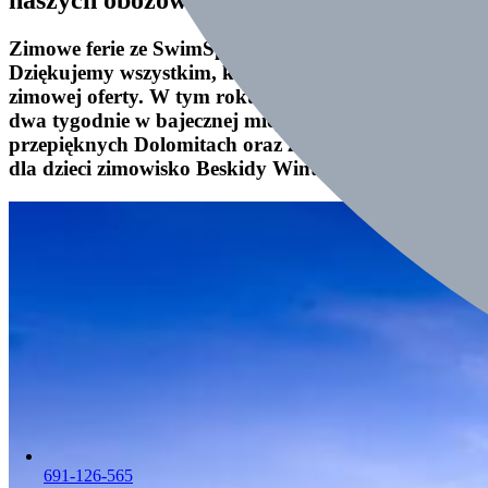
Zimowe ferie ze SwimSport dobiegły końca.
Dziękujemy wszystkim, którzy skorzystali z naszej
zimowej oferty. W tym roku spędziliśmy wspólnie
dwa tygodnie w bajecznej miejscowości Civetta w
przepięknych Dolomitach oraz zorganizowaliśmy
dla dzieci zimowisko Beskidy Winter Camp.
691-126-565