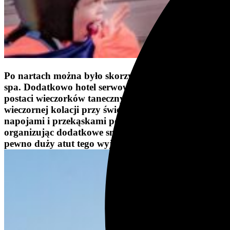
Po nartach można było skorzystać z eleganckiego
spa. Dodatkowo hotel serwował różne atrakcje w
postaci wieczorków tanecznych, uroczystej
wieczornej kolacji przy świecach, gościł nas
napojami i przekąskami po nartach oraz
organizując dodatkowe smakołyki i desery. To na
pewno duży atut tego wyjazdu.