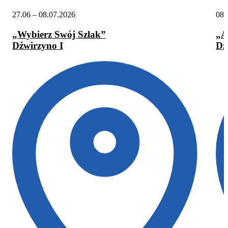
27.06 – 08.07.2026
08.
„Wybierz Swój Szlak”
„A
Dźwirzyno I
Dź