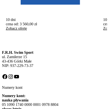
10 dni
10 
cena od:
3 560,00
zł
cen
Zobacz ofertę
Zob
F.R.H. Swim Sport
ul. Zamilerze 15
43-436 Górki Małe
NIP: 937-229-73-37
Facebook
Instagram
YouTube
Numery kont
Numery kont:
nauka pływania
05 1090 1740 0000 0001 0978 8804
obozy letnie