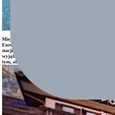
Miejscem naszego pobytu był Sporthotel
Europa**** położony niemalże przy samej głównej
stacji wyciągu w miasteczku Alleghe. Hotel
wyjątkowo gościnny, któremu bardzo zależało na
tym, aby goście czuli się dobrze.
odwiedź nas