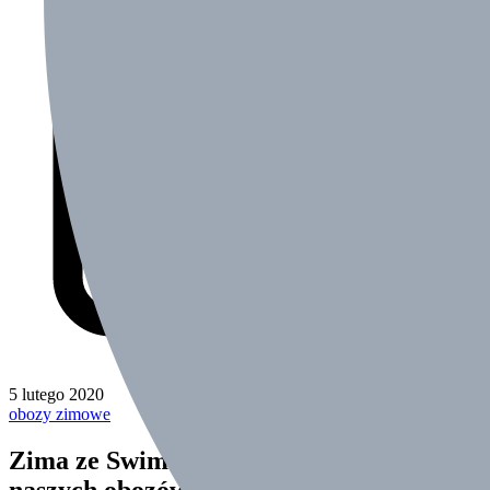
5 lutego 2020
obozy zimowe
Zima ze SwimSport – podsumowanie
naszych obozów.