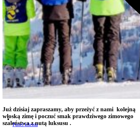
Już dzisiaj zapraszamy, aby przeżyć z nami kolejną
włoską zimę i poczuć smak prawdziwego zimowego
szaleństwa z nutą luksusu .
Panel klienta