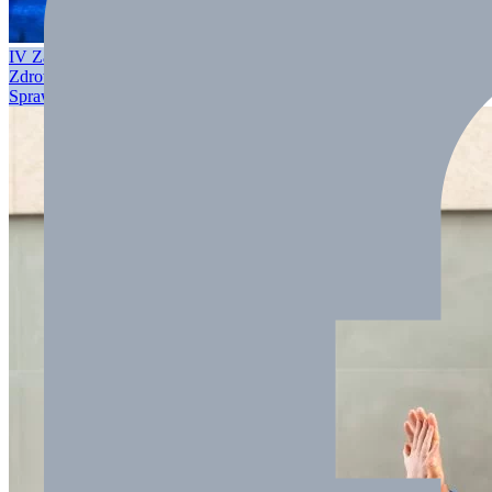
IV Zawody Pływackie Z Okazji Dnia Dziecka Płyniemy Po
Zdrowie Z KKSIBB
Sprawdź