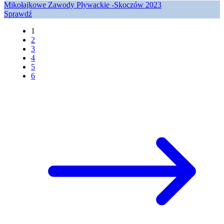
Mikołajkowe Zawody Pływackie -Skoczów 2023
Sprawdź
1
2
3
4
5
6