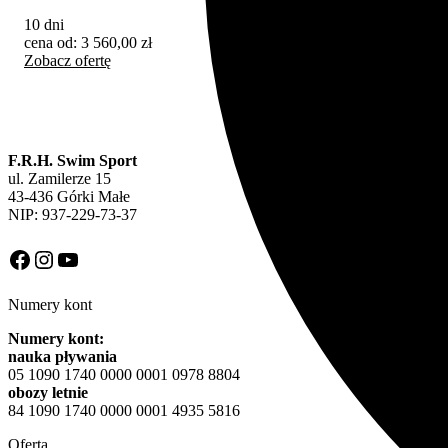
10 dni
10 
cena od:
3 560,00
zł
cen
Zobacz ofertę
Zob
F.R.H. Swim Sport
ul. Zamilerze 15
43-436 Górki Małe
NIP: 937-229-73-37
Facebook
Instagram
YouTube
Numery kont
Numery kont:
nauka pływania
05 1090 1740 0000 0001 0978 8804
obozy letnie
84 1090 1740 0000 0001 4935 5816
Oferta