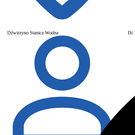
Dźwirzyno Stanica Wodna
Dźw