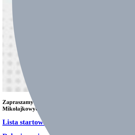
Zapraszamy do śledzenia relacji na żywo z naszych
Mikołajkowych Zawodów Pływackich w Skoczowie
Lista startowa
-zapoznaj się!