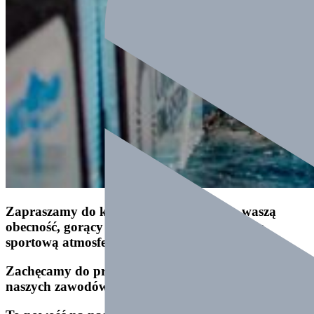
Zapraszamy do kibicowania, liczymy na waszą
obecność, gorący doping wszystkich i świetną
sportową atmosferę
Zachęcamy do przesyłania linka z relacji video z
naszych zawodów