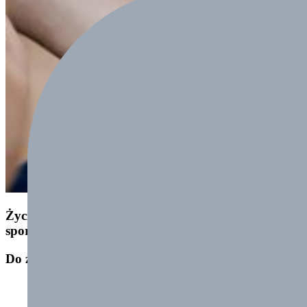
Życzę wszystkim udanych startów i znakomitej
sportowej zabawy
Do zobaczenia na zawodach:)