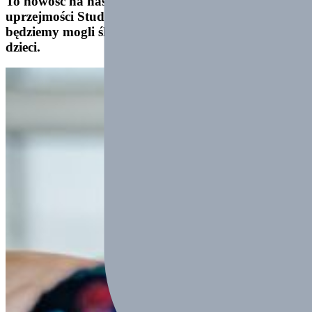
To nowość na naszych zawodach . Dzięki
uprzejmości
Studia Mulitimedialnego machej.pl
będziemy mogli śledzić na żywo zmagania naszych
dzieci.