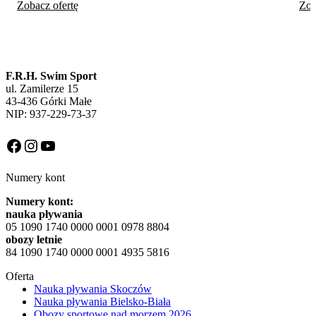
Zobacz ofertę
Zob
F.R.H. Swim Sport
ul. Zamilerze 15
43-436 Górki Małe
NIP: 937-229-73-37
Facebook
Instagram
YouTube
Numery kont
Numery kont:
nauka pływania
05 1090 1740 0000 0001 0978 8804
obozy letnie
84 1090 1740 0000 0001 4935 5816
Oferta
Nauka pływania Skoczów
Nauka pływania Bielsko-Biała
Obozy sportowe nad morzem 2026