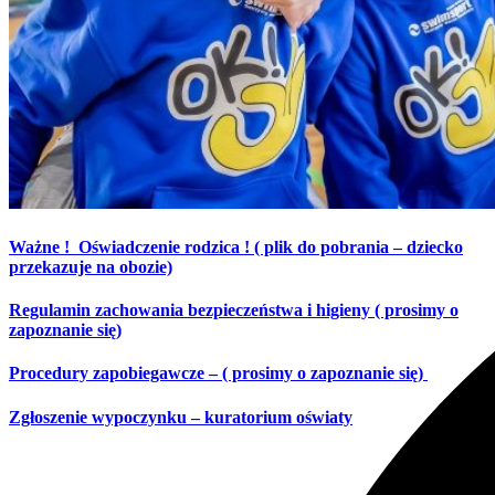
Ważne !
Oświadczenie rodzica ! ( plik do pobrania – dziecko
przekazuje na obozie)
Regulamin zachowania bezpieczeństwa i higieny ( prosimy o
zapoznanie się)
Procedury zapobiegawcze
– ( prosimy o zapoznanie się)
Zgłoszenie wypoczynku – kuratorium oświaty