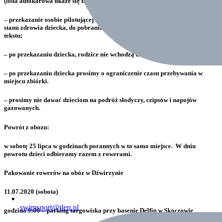
(lista autokarowa ukaże się na stronie na dwa dni przed wyjazdem);
– przekazanie osobie pilotującej autokar podpisane oświadczenie dotyczące
stanu zdrowia dziecka, do pobrania, wydrukowania i podpisania na dole
tekstu;
– po przekazaniu dziecka, rodzice nie wchodzą do autokaru;
– po przekazaniu dziecka prosimy o ograniczenie czasu przebywania w
miejscu zbiórki.
– prosimy nie dawać dzieciom na podróż słodyczy, czipsów i napojów
gazowanych.
Powrót z obozu:
w sobotę 25 lipca w godzinach porannych w to samo miejsce. W dniu
powrotu dzieci odbieramy razem z rowerami.
Pakowanie rowerów
na obóz w Dźwirzynie
11.07.2020 (sobota)
swimsport@tlen.pl
godzina 9:00 – parking targowiska przy basenie Delfin w Skoczowie