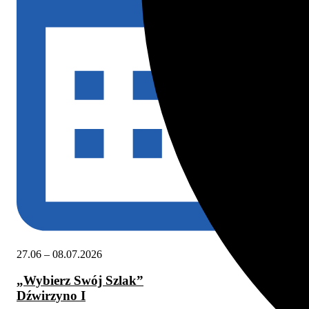
27.06 – 08.07.2026
08.
„Wybierz Swój Szlak”
„A
Dźwirzyno I
Dź