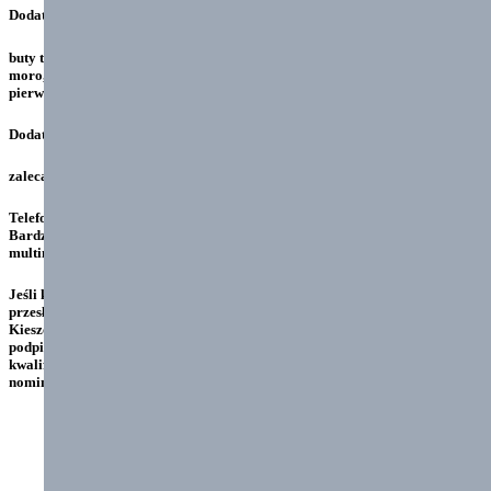
Dodatkowo dla grupy survivalowej:
buty trekingowe, spodnie moro lub trekingowe, zegarek, bluza i koszulka
moro, latarka czołowa lub inna, 1 bandaż elastyczny i dziany do ćwiczeń
pierwszej pomocy.
Dodatkowo dla grupy windsurfingowej:
zalecana pianka, buty do wody
Telefony dzieci będą otrzymywały raz dziennie po obiedzie na 15 min.
Bardzo prosimy o nie dawanie żadnych dodatkowych urządzeń
multimedialnych dzieciom na obóz.
Jeśli ktoś z państwa nie dostarczył karty kwalifikacyjnej prosimy o nie
przesłanie jej już drogą emeil tylko spakowanie jej do torby dziecku.
Kieszonkowe dzieci przekazują w pierwszym dniu obozu instruktorom w
podpisanej kopercie razem z oswiadczeniem i ewentualnie kartę
kwalifikacyjną. Prosimy aby banknoty kieszonkowego były w drobnych
nominałach
Nowość na obozach!