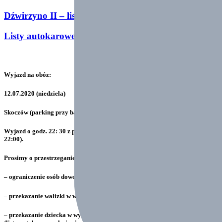
Dźwirzyno II – listy grup
Listy autokarowe – Dźwirzyno II
Wyjazd na obóz:
12.07.2020 (niedziela)
Skoczów (parking przy basenie Delfin) – Dźwirzyno Stanica Wodna
Wyjazd o godz. 22: 30 z parkingu targowiska przy basenie Delfin (zbiórka
22:00).
Prosimy o przestrzeganie następujących zasad:
– ograniczenie osób dowożących dziecko na zbiórkę;
– przekazanie walizki w wyznaczonej strefie;
– przekazanie dziecka w wyznaczonej strefie przy przypisanym autokarze