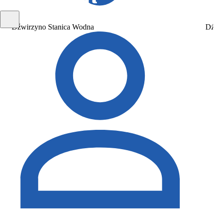
Dźwirzyno Stanica Wodna
Dźw