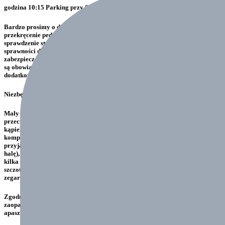
godzina 10:15 Parking przy Szkole Podstawowej w Jasienicy
Bardzo prosimy o dostarczenie rowerów na czas. W rowerkach prosimy o
przekręcenie pedał do środka oraz kierownicy na bok.
Prosimy o dokładne
sprawdzenie stanu technicznego rowerów!
(sprawdzenie hamulców,
sprawności działania przerzutek itp.). Rowery w transporcie zostaną
zabezpieczone. Prosimy o dostarczenie również kasków z rowerami. Kaski
są obowiązkowe. Prosimy o zdemontowanie z roweru na czas podróży
dodatkowego osprzętu (liczników, lampek itp.).
Niezbędne rzeczy na obóz (dotyczy wszystkich grup)
Mały plecak na wycieczki rowerowe, dwie zapasowe dętki, kurtka
przeciwdeszczowa, rękawiczki na rower, ciepła bluza, polar, ręczniki,
kąpielówki, klapki, okularki, krem z filtrem, sprzęt na salę gimnastyczną,
komplet bielizny na każdy dzień, kieszonkowe (przekazujemy w dniu
przyjazdu opiekunom) strój sportowy (spodenki i koszulka, obuwie tylko na
halę), okulary przeciwsłoneczne, środek na komary, przybory toaletowe:
kilka ręczników, gąbka, mydło, pasta do zębów, szczoteczka, szampon,
szczotka, grzebień do włosów, ciekawy strój na dyskotekę przebieraną,
zegarek lub budzik.
Zgodnie z zaleceniami, każdy uczestnik wypoczynku powinien być
zaopatrzony w indywidualne środki ochrony ust i nosa (maseczka, buff,
apaszka),) oraz płyn do dezynfekcji rąk