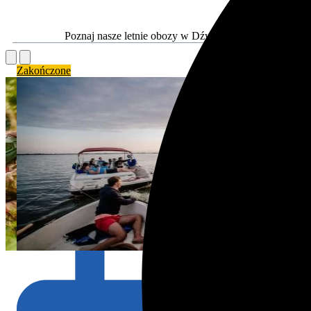
Poznaj nasze letnie obozy w Dźwirzynie!
Zakończone
Zak