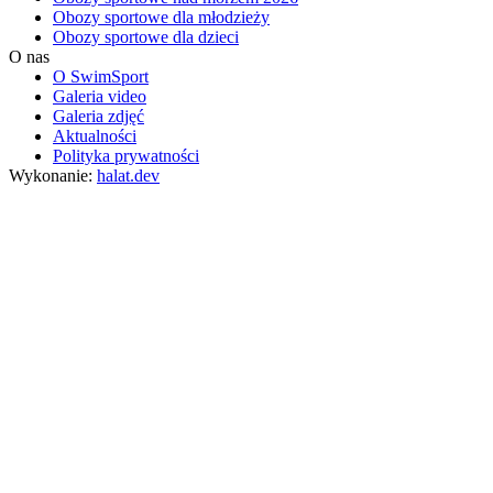
Obozy sportowe dla młodzieży
Obozy sportowe dla dzieci
O nas
O SwimSport
Galeria video
Galeria zdjęć
Aktualności
Polityka prywatności
Wykonanie:
halat.dev