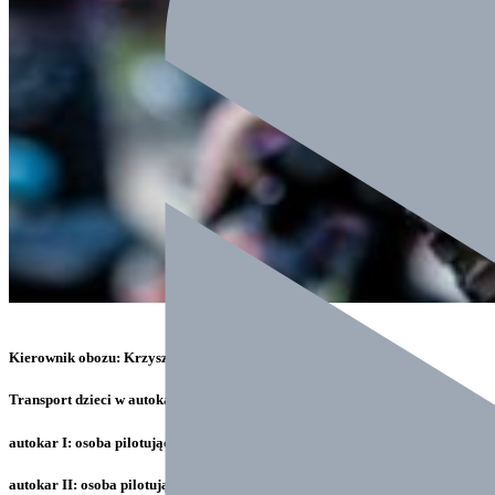
Kierownik obozu: Krzysztof Bury tel 691 126 565
Transport dzieci w autokarze
autokar I: osoba pilotująca Katarzyna Foltarz tel. 603 331 074
autokar II: osoba pilotująca Ewa Dudek tel. 607 397 642