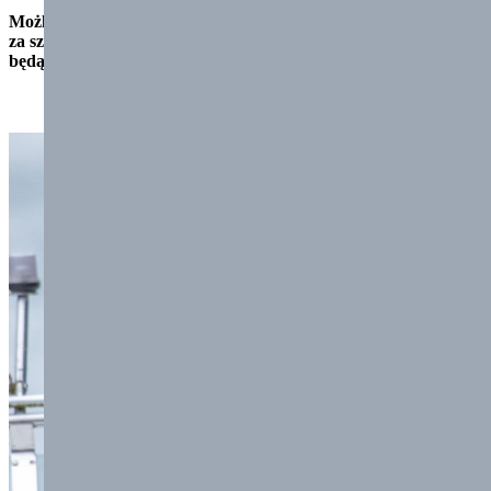
Możliwość zakupu bluz sportowych SwimSport w cenie 100 zł
za sztukę oraz dodatkowej koszulki koszt 30 zł. Bluzy i koszulki
będą dostępne na każdym obozie do wyczerpania zapasów