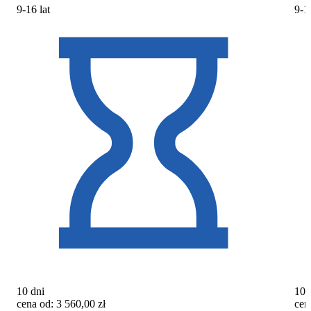
9-16 lat
9-16
10 dni
10 
cena od:
3 560,00
zł
cen