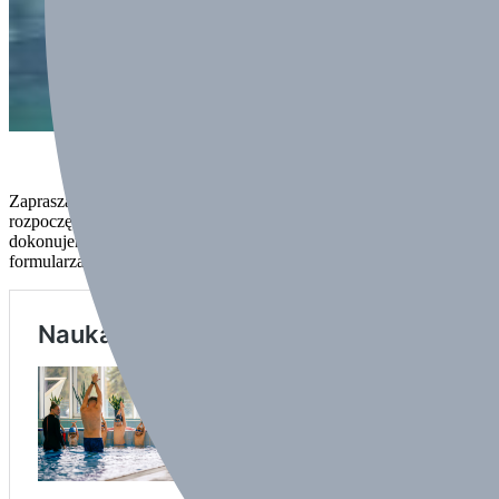
Zapraszamy wszystkie osoby, które są zainteresowanie
rozpoczęciem nauki pływania w naszej szkole . Zgłoszenie
dokonujemy wyłącznie droga elektroniczną przez wypełnienie
formularza na naszej stronie. Link poniżej: