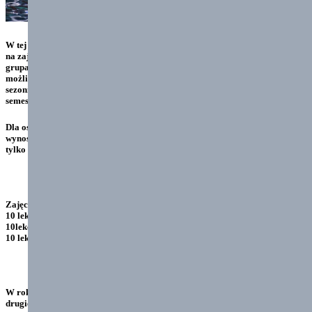
W tej formie płatności lekcje są liczone również wtedy jeśli dziecka nie ma
na zajęciach. Zajęcia jednak nie przepadają, można je odrobić na innych
grupach. Po przerwie, gdy wracamy na zajęcia ustalamy z instruktorem
możliwy termin na odrobienie lekcji. Zajęcia są do wykorzystania w danym
sezonie pływackim . Zajęcia nie wykorzystane nie przechodzą na nowy
semestr jak również nie podlegają odliczeniu
Dla osób, które nie są zainteresowane odrabianiem zajęć opłata za 10 lekcji
wynosi 350 zł. W przypadku takiej płatności zajęć nie odrabiamy liczymy
tylko zajęcia wykorzystane.
Zajęcia indywidualne:
10 lekcji 700 zł za jedną osobę,
10lekcji 1000 zł dwie osoby
10 lekcji 1200zł trzy osoby
W roku szkolnym będzie około 70 lekcji. Zajęcia rozpoczynamy od
drugiego tygodnia września ( Skoczów 9 wrzesień , Bielsko 10 wrzesień)