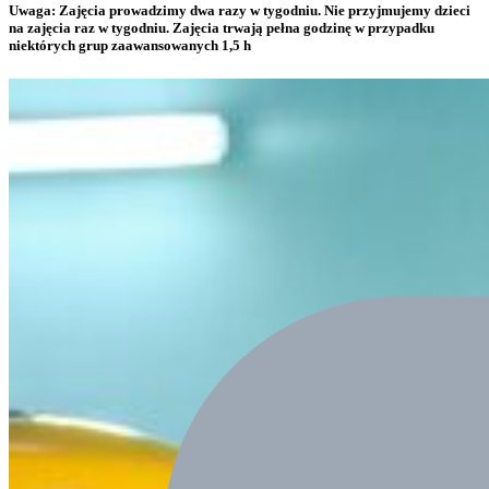
Uwaga: Zajęcia prowadzimy dwa razy w tygodniu. Nie przyjmujemy dzieci
na zajęcia raz w tygodniu. Zajęcia trwają pełna godzinę w przypadku
niektórych grup zaawansowanych 1,5 h