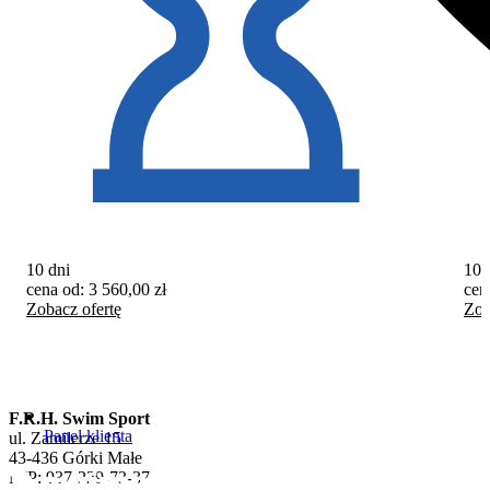
10 dni
10 
cena od:
3 560,00
zł
cen
Zobacz ofertę
Zob
F.R.H. Swim Sport
Panel klienta
ul. Zamilerze 15
43-436 Górki Małe
NIP: 937-229-73-37