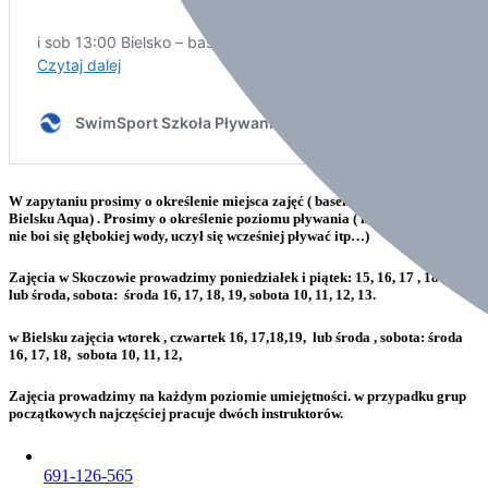
W zapytaniu prosimy o określenie miejsca zajęć ( basen w Skoczowie lub w
Bielsku Aqua) . Prosimy o określenie poziomu pływania ( nauka od podstaw,
nie boi się głębokiej wody, uczył się wcześniej pływać itp…)
Zajęcia w Skoczowie prowadzimy poniedziałek i piątek: 15, 16, 17 , 18 , 19.
lub środa, sobota: środa 16, 17, 18, 19, sobota 10, 11, 12, 13.
w Bielsku zajęcia wtorek , czwartek 16, 17,18,19, lub środa , sobota: środa
16, 17, 18, sobota 10, 11, 12,
Zajęcia prowadzimy na każdym poziomie umiejętności. w przypadku grup
początkowych najczęściej pracuje dwóch instruktorów.
691-126-565