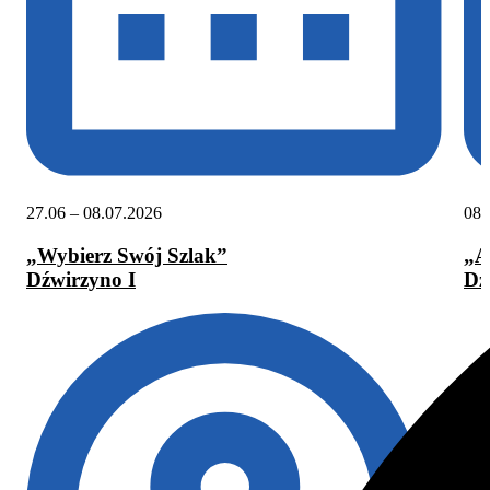
27.06 – 08.07.2026
08.
„Wybierz Swój Szlak”
„A
Dźwirzyno I
Dź