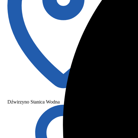
Dźwirzyno Stanica Wodna
Dźw