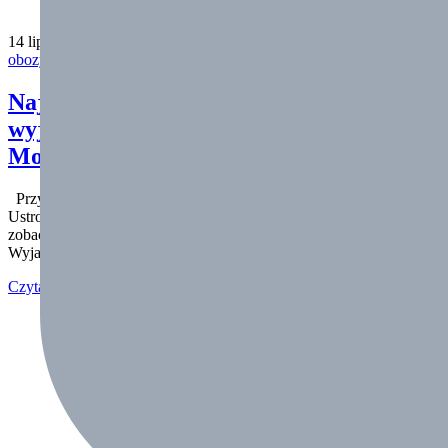
14 lipca 2023
obozy sportowe
Najważniejsze informacje dla
wyjeżdżających na obóz do Ustroni
Morskich w terminie 23.07- 05.08.2023
Przypominamy najważniejsze informacje dotyczące wyjazdu do
Ustronia Morskiego: Lista grup i autokarowa Ustronie Morskie II –
zobacz! Zgłoszenie wypoczynku – Ustronie Morskie II – zobacz!
Wyjazd 23.07.2023 (niedziela) Miejsce…
Czytaj