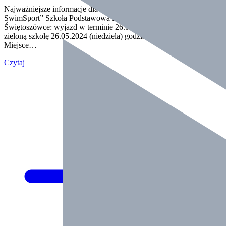
Najważniejsze informacje dla uczestników „Zielonej Szkoły ze
SwimSport” Szkoła Podstawowa im. Rudolfa Gila w
Świętoszówce: wyjazd w terminie 26.05-1.06.2024 Wyjazd na
zieloną szkołę 26.05.2024 (niedziela) godzina 8:00, zbiórka 8:30
Miejsce…
Czytaj