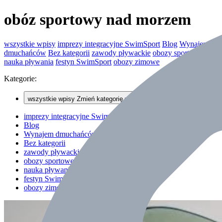
obóz sportowy nad morzem
wszystkie wpisy
imprezy integracyjne SwimSport
Blog
Wynajem
dmuchańców
Bez kategorii
zawody pływackie
obozy sportowe
nauka pływania
festyn SwimSport
obozy zimowe
Kategorie:
wszystkie wpisy
Zmień kategorię wpisów
imprezy integracyjne SwimSport
Blog
Wynajem dmuchańców
Bez kategorii
zawody pływackie
obozy sportowe
nauka pływania
festyn SwimSport
obozy zimowe