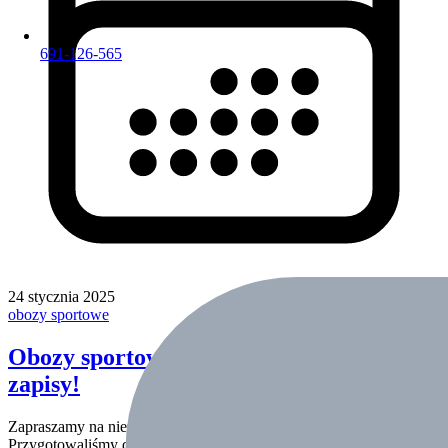
691-126-565
24 stycznia 2025
obozy sportowe
Obozy sportowe SwimSport – Lato 2025 –
zapisy!
Zapraszamy na niezapomniane sportowe lato z SwimSport!
Przygotowaliśmy dla Was aż 7 obozów, które pozwolą Wam