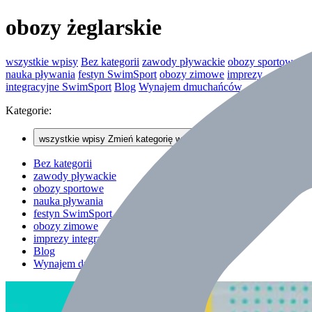
obozy żeglarskie
wszystkie wpisy
Bez kategorii
zawody pływackie
obozy sportowe
nauka pływania
festyn SwimSport
obozy zimowe
imprezy
integracyjne SwimSport
Blog
Wynajem dmuchańców
Kategorie:
wszystkie wpisy
Zmień kategorię wpisów
Bez kategorii
zawody pływackie
obozy sportowe
nauka pływania
festyn SwimSport
obozy zimowe
imprezy integracyjne SwimSport
Blog
Wynajem dmuchańców