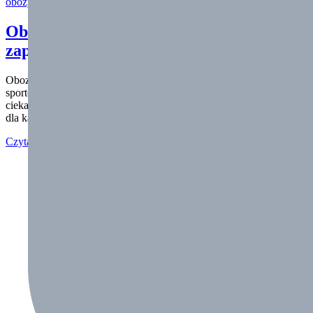
obozy sportowe
Obozy sportowe SwimSport -Lato 2024 –
zapisy!
Obozy Sportowe SwimSport-Lato 2024 Zapraszamy na szalone
sportowe lato ze SwimSport . Proponujemy 7 obozów by aktywnie,
ciekawie przeżyć swoje wakacje. Czas wakacji to wyjątkowy okres
dla każdego dziecka. Na…
Czytaj