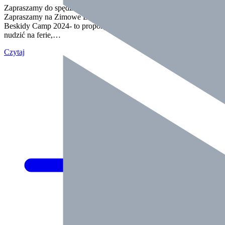
Zapraszamy do spędzenia zimy ze Szkołą Pływania SwimSport.
Zapraszamy na Zimowe Beskidy Camp 2024 Obóz Zimowy
Beskidy Camp 2024- to propozycja dla dzieci, które nie chcą się
nudzić na ferie,…
Czytaj