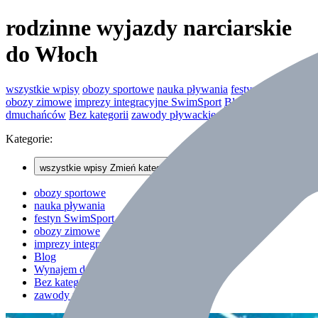
rodzinne wyjazdy narciarskie
do Włoch
wszystkie wpisy
obozy sportowe
nauka pływania
festyn SwimSport
obozy zimowe
imprezy integracyjne SwimSport
Blog
Wynajem
dmuchańców
Bez kategorii
zawody pływackie
Kategorie:
wszystkie wpisy
Zmień kategorię wpisów
obozy sportowe
nauka pływania
festyn SwimSport
obozy zimowe
imprezy integracyjne SwimSport
Blog
Wynajem dmuchańców
Bez kategorii
zawody pływackie