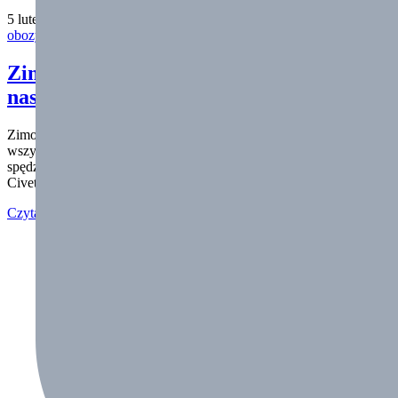
5 lutego 2020
obozy zimowe
Zima ze SwimSport – podsumowanie
naszych obozów.
Zimowe ferie ze SwimSport dobiegły końca. Dziękujemy
wszystkim, którzy skorzystali z naszej zimowej oferty. W tym roku
spędziliśmy wspólnie dwa tygodnie w bajecznej miejscowości
Civetta w przepięknych Dolomitach oraz zorganizowaliśmy…
Czytaj