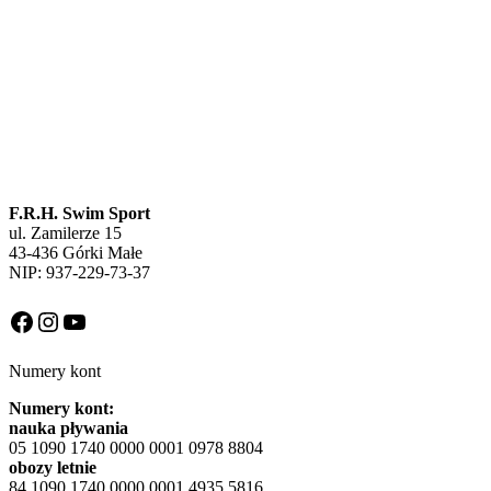
F.R.H. Swim Sport
ul. Zamilerze 15
43-436 Górki Małe
NIP: 937-229-73-37
Facebook
Instagram
YouTube
Numery kont
Numery kont:
nauka pływania
05 1090 1740 0000 0001 0978 8804
obozy letnie
84 1090 1740 0000 0001 4935 5816