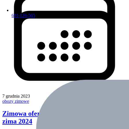
691-126-565
7 grudnia 2023
obozy zimowe
Zimowa oferta wypoczynku SwimSport -
zima 2024